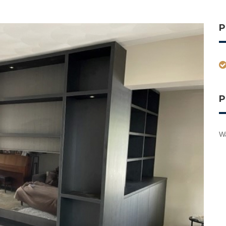
P
P
W